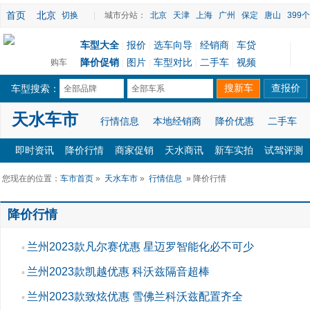
首页
北京
切换
|
城市分站：
北京
天津
上海
广州
保定
唐山
399
车型大全
报价
选车向导
经销商
车贷
|
|
|
|
降价促销
图片
车型对比
二手车
视频
购车
|
|
|
|
车型搜索：
全部品牌
全部车系
天水车市
行情信息
本地经销商
降价优惠
二手车
即时资讯
降价行情
商家促销
天水商讯
新车实拍
试驾评测
您现在的位置：
车市首页
»
天水车市
»
行情信息
» 降价行情
降价行情
兰州2023款凡尔赛优惠 星迈罗智能化必不可少
▪
兰州2023款凯越优惠 科沃兹隔音超棒
▪
兰州2023款致炫优惠 雪佛兰科沃兹配置齐全
▪