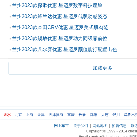
兰州2023款探歌优惠 星迈罗数字科技座舱
▪
兰州2023款锋兰达优惠 星迈罗低趴动感姿态
▪
兰州2023款本田CRV优惠 星迈罗美式肌肉范
▪
兰州2023款锐放优惠 星迈罗动力同级靠前位
▪
兰州2023款凡尔赛优惠 星迈罗颜值能打配置出色
▪
加载更多
天水
北京
上海
天津
天津滨海
重庆
长春
沈阳
大连
银川
乌鲁木
网上车市
|
关于我们
|
网站地图
|
招聘信息
|
联
Copyright © 1999 - 2014 ch
Email:service@cheshi.