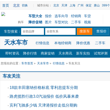
首页
北京
切换
|
城市分站：
北京
天津
上海
广州
保定
唐山
399
车型大全
报价
选车向导
经销商
车贷
|
|
|
|
降价促销
图片
车型对比
二手车
视频
购车
|
|
|
|
车型搜索：
全部品牌
全部车系
天水车市
行情信息
本地经销商
降价优惠
二手车
即时资讯
降价行情
商家促销
天水商讯
新车实拍
试驾评测
您现在的位置：
车市首页
»
天水车市
»
行情信息
» 车友关注
车友关注
18款丰田塞纳价格标底 零利息提车分期
▪
路虎揽胜行政3.0汽油报价 低价风暴来袭
▪
宾利飞驰多少钱 天津港报价走低分期购
▪